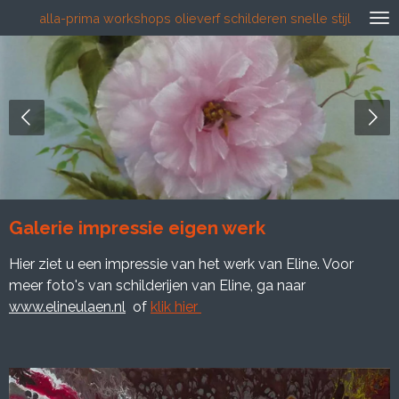
alla-prima workshops olieverf schilderen snelle stijl
Ga
direct
naar
de
hoofdinhoud
Workshop portret
Galerie impressie eigen werk
Hier ziet u een impressie van het werk van Eline. Voor
meer foto's van schilderijen van Eline, ga naar
www.elineulaen.nl
of
klik hier