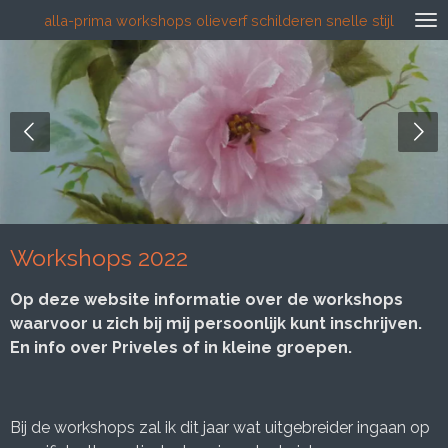
alla-prima workshops olieverf schilderen snelle stijl
Ga
direct
naar
de
hoofdinhoud
Workshops 2022
Op deze website informatie over de workshops
waarvoor u zich bij mij persoonlijk kunt inschrijven.
En info over Priveles of in kleine groepen.
Bij de workshops zal ik dit jaar wat uitgebreider ingaan op