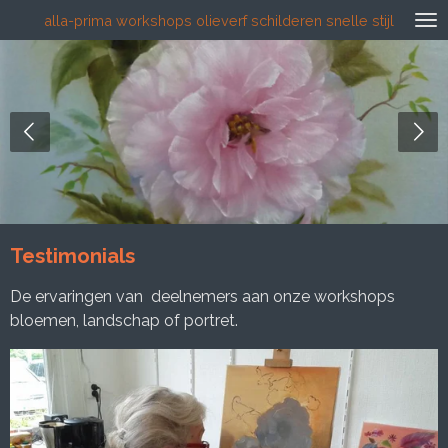
alla-prima workshops olieverf schilderen snelle stijl
Ga
direct
naar
de
hoofdinhoud
Workshop portret
Testimonials
De ervaringen van deelnemers aan onze workshops
bloemen, landschap of portret.