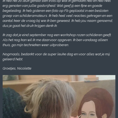
Ik heb het zó leuk gehad! Ben trots op wat ik gemaakt heb en heb heel
erg genoten van jullie gastvrijheid. Wat geef jij een fijne en goede
begeleiding. Ik heb gisteren een foto op Fb geplaatst in een besloten
groep van schilderamateurs. Ik heb heel veel reacties gekregen en een
aantal keer de vraag bij wie ik ben geweest. Ik heb jou naam genoemd,
dus je gaat het druk krijgen denk ik.
Ik zag dat je eind september nog een workshop rozen schilderen geeft.
Als het nog kan wil ik me daarvoor opgeven. Ik ben vandaag alleen
thuis, ga mijn technieken weer uitproberen.
Nogmaals, bedankt voor de super leuke dag en voor alles wat je mij
geleerd hebt.
Groetjes, Nicolette