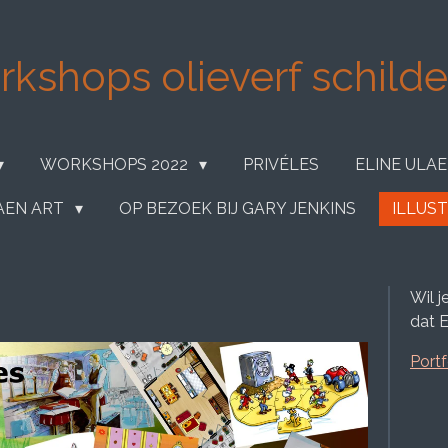
kshops olieverf schilder
WORKSHOPS 2022
PRIVÉLES
ELINE ULA
LAEN ART
OP BEZOEK BIJ GARY JENKINS
ILLUST
Wil 
dat E
Portf