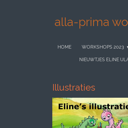
Ga
direct
alla-prima wor
naar
de
hoofdinhoud
HOME
WORKSHOPS 2023
NIEUWTJES ELINE U
Illustraties