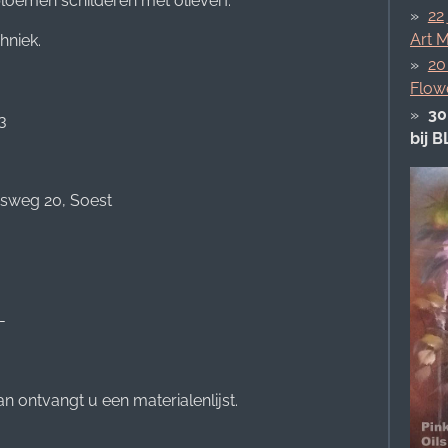
oemen schilderen met olieverf.
22
Art 
hniek.
20
Flow
30
3
bij 
dsweg 20, Soest
-
n ontvangt u een materialenlijst.