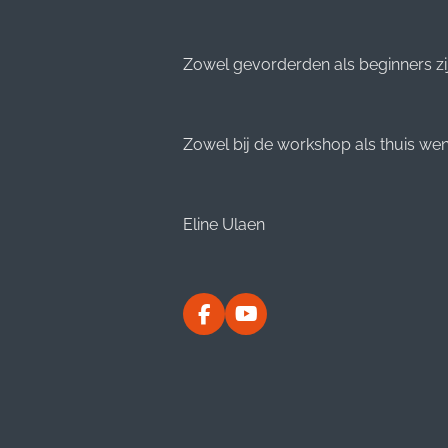
Zowel gevorderden als beginners zi
Zowel bij de workshop als thuis wens
Eline Ulaen
F
Y
a
o
c
u
e
T
b
u
o
b
o
e