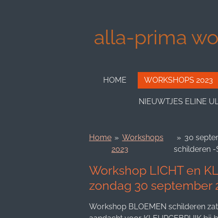
Ga
direct
alla-prima wor
naar
de
hoofdinhoud
HOME
WORKSHOPS 2023
NIEUWTJES ELINE U
Home
»
Workshops
»
30 sept
2023
schilderen -
Workshop LICHT en KL
zondag 30 september 
Workshop BLOEMEN schilderen zate