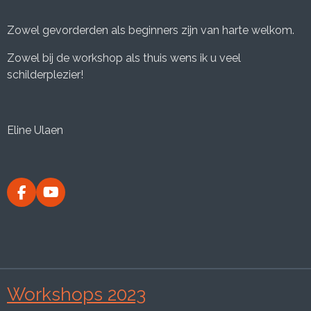
Zowel gevorderden als beginners zijn van harte welkom.
Zowel bij de workshop als thuis wens ik u veel
schilderplezier!
Eline Ulaen
F
Y
a
o
c
u
e
T
b
u
o
b
o
e
Workshops 2023
k