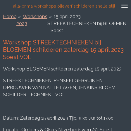
alla-prima workshops olieverf schilderen snelle stijl
Ga
direct
Home
»
Workshops
»
15 april 2023
naar
2023
STREEKTECHNIEKEN bij BLOEMEN
de
- Soest
hoofdinhoud
Workshop STREEKTECHNIEKEN bij
BLOEMEN schilderen zaterdag 15 april 2023
Soest VOL
Workshop BLOEMEN schilderen zaterdag 15 april 2023
STREEKTECHNIEKEN, PENSEELGEBRUIK EN
OPBOUWEN VAN NATTE LAGEN, JENKINS BLOEM
SCHILDER TECHNIEK - VOL
Datum: Zaterdag 15 april 2023
Tijd: 9.30 uur tot 17.00
Locatie: Ombers & Okers Nijverheidsweg 20, Soest