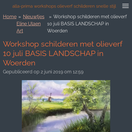
Ga
alla-prima workshops olieverf schilderen snelle stijl
direct
Home
»
Nieuwtjes
»
Workshop schilderen met olieverf
naar
Eline Ulaen
10 juli BASIS LANDSCHAP in
de
Art
Woerden
hoofdinhoud
Workshop schilderen met olieverf
10 juli BASIS LANDSCHAP in
Woerden
Gepubliceerd op 2 juni 2019 om 12:59