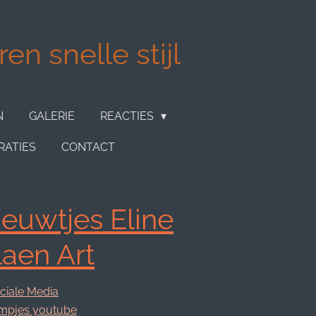
en snelle stijl
N
GALERIE
REACTIES
RATIES
CONTACT
euwtjes Eline
laen Art
ciale Media
lmpjes youtube