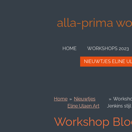
Ga
direct
alla-prima wor
naar
de
hoofdinhoud
HOME
WORKSHOPS 2023
NIEUWTJES ELINE U
Home
»
Nieuwtjes
»
Workshop
Eline Ulaen Art
Jenkins sti
Workshop Blo