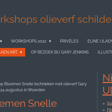
kshops olieverf schilder
WORKSHOPS 2022
PRIVÉLES
ELINE ULAE
LAEN ART
OP BEZOEK BIJ GARY JENKINS
ILLUST
Ni
 Bloemen Snelle technieken met olieverf Gary
U
jl 24 augustus in Woerden
emen Snelle
So
Fi