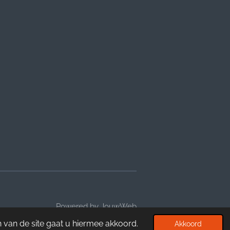
Powered by
JouwWeb
 van de site gaat u hiermee akkoord.
Akkoord