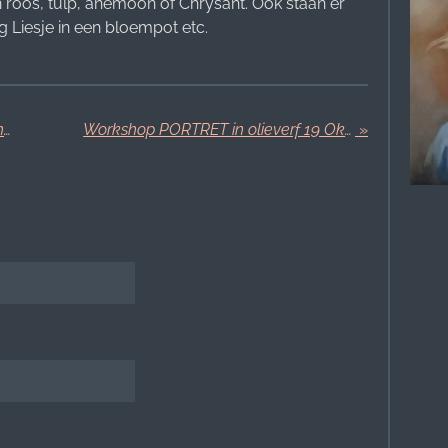
en roos, tulp, anemoon of Chrysant. Ook staan er
ig Liesje in een bloempot etc.
Workshop ZEEGEZICHT Snelle technieken met olieverf 20 Juli in Woerden
Workshop PORTRET in olieverf 19 Oktober in Soest, Gary Jenkins stijl
»