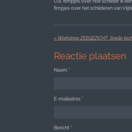
O.a. filmpjes over hoe schilder ik e
fimpjes over het schilderen van Vlijt
«
Reactie plaatsen
Naam *
E-mailadres *
Bericht *