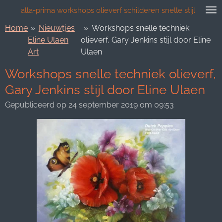
Ga
alla-prima workshops olieverf schilderen snelle stijl
direct
Home
»
Nieuwtjes
»
Workshops snelle techniek
naar
Eline Ulaen
olieverf, Gary Jenkins stijl door Eline
de
Art
Ulaen
hoofdinhoud
Workshops snelle techniek olieverf,
Gary Jenkins stijl door Eline Ulaen
Gepubliceerd op 24 september 2019 om 09:53