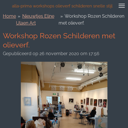
Ga
alla-prima workshops olieverf schilderen snelle stijl
direct
Home
»
Nieuwtjes Eline
»
Workshop Rozen Schilderen
naar
Ulaen Art
met olieverf.
de
hoofdinhoud
Workshop Rozen Schilderen met
olieverf.
Gepubliceerd op 26 november 2020 om 17:56