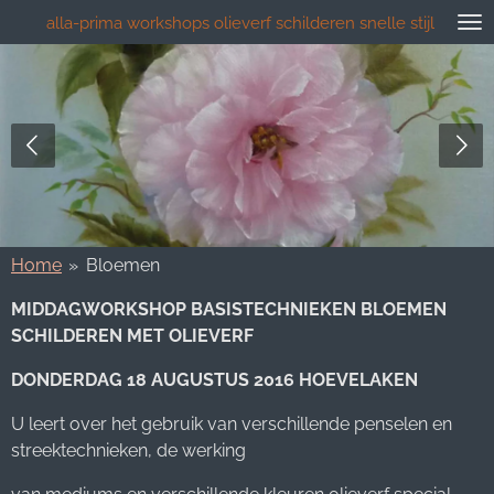
Ga
alla-prima workshops olieverf schilderen snelle stijl
direct
naar
de
hoofdinhoud
Home
»
Bloemen
MIDDAGWORKSHOP BASISTECHNIEKEN BLOEMEN
SCHILDEREN MET OLIEVERF
DONDERDAG 18 AUGUSTUS 2016 HOEVELAKEN
U leert over het gebruik van verschillende penselen en
streektechnieken, de werking