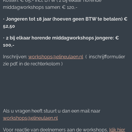
Kosten: € 65,- incl. BTW ( 2 bij elkaar horende
middagworkshops samen: € 120,-
•
Jongeren tot 18 jaar (hoeven geen BTW te betalen) €
52,50
•
2 bij elkaar horende middagworkshops jongere: €
100,-
Inschrijven:
workshops@elineulaen.nl
( inschrijfformulier
zie pdf. in de rechterkolom )
Als u vragen heeft stuurt u dan een mail naar
workshops@elineulaen.nl
Voor reactie van deelnemers aan de workshops,
klik hier