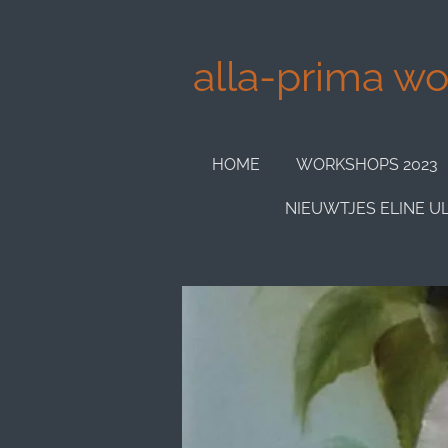
Ga
direct
alla-prima wor
naar
de
hoofdinhoud
HOME
WORKSHOPS 2023
NIEUWTJES ELINE U