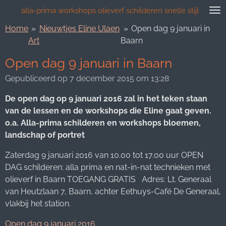
Ga
alla-prima workshops olieverf schilderen snelle stijl
direct
Home
»
Nieuwtjes Eline Ulaen
»
Open dag 9 januari in
naar
Art
Baarn
de
hoofdinhoud
Open dag 9 januari in Baarn
Gepubliceerd op 7 december 2015 om 13:28
De open dag op 9 januari 2016 zal in het teken staan
van de lessen en de workshops die Eline gaat geven.
o.a. Alla-prima schilderen en workshops bloemen,
landschap of portret
Zaterdag 9 januari 2016 van 10.00 tot 17.00 uur OPEN
DAG schilderen: alla prima en nat-in-nat technieken met
olieverf in Baarn TOEGANG GRATIS Adres: Lt. Generaal
van Heutzlaan 7, Baarn, achter Eethuys-Café De Generaal,
vlakbij het station.
Open dag 9 januari 2016