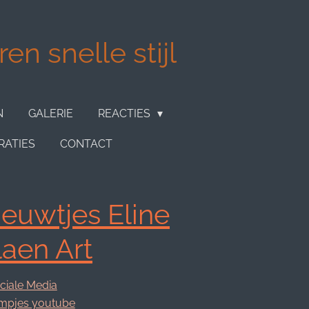
en snelle stijl
N
GALERIE
REACTIES
RATIES
CONTACT
euwtjes Eline
laen Art
ciale Media
lmpjes youtube