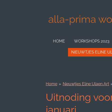
Ga
direct
alla-prima wor
naar
de
hoofdinhoud
HOME
WORKSHOPS 2023
NIEUWTJES ELINE U
Home
»
Nieuwtjes Eline Ulaen Art
Uitnoding voo
januari