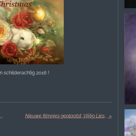
n schilderachtig 2016 !
Eline staat met haar schilderijen op de ADAF Amsterdam
Nieuwe filmpjes geplaatst, Vlijtig Liesje
»