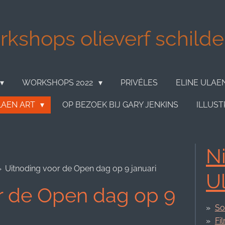
kshops olieverf schilder
WORKSHOPS 2022
PRIVÉLES
ELINE ULAE
LAEN ART
OP BEZOEK BIJ GARY JENKINS
ILLUST
Ni
»
Uitnoding voor de Open dag op 9 januari
U
r de Open dag op 9
So
Fi