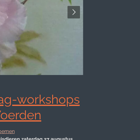
ag-workshops
oerden
oemen
isdieren zaterdag 27 augustus