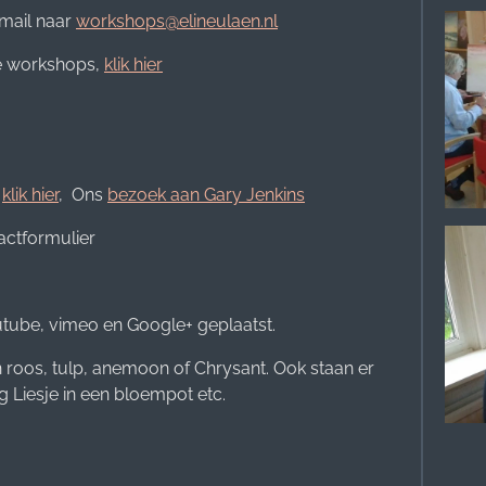
 mail naar
workshops@elineulaen.nl
e workshops,
klik hier
s
klik hier
, Ons
bezoek aan Gary Jenkins
actformulier
utube, vimeo en Google+ geplaatst.
en roos, tulp, anemoon of Chrysant. Ook staan er
ig Liesje in een bloempot etc.