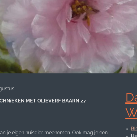
gustus
D
CHNiEKEN MET OLIEVERF BAARN 27
W
Bl
van je eigen huisdier meenemen. Ook mag je een
Hu