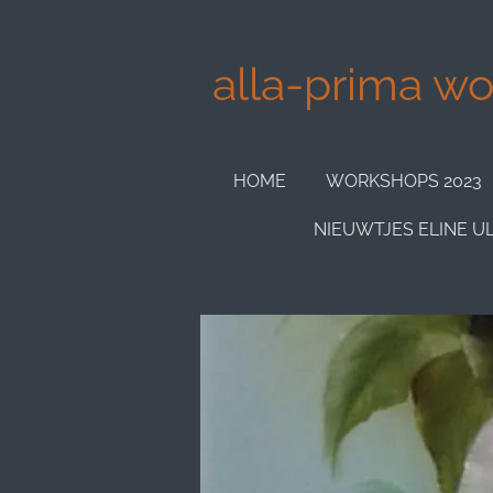
Ga
direct
alla-prima wor
naar
de
hoofdinhoud
HOME
WORKSHOPS 2023
NIEUWTJES ELINE U