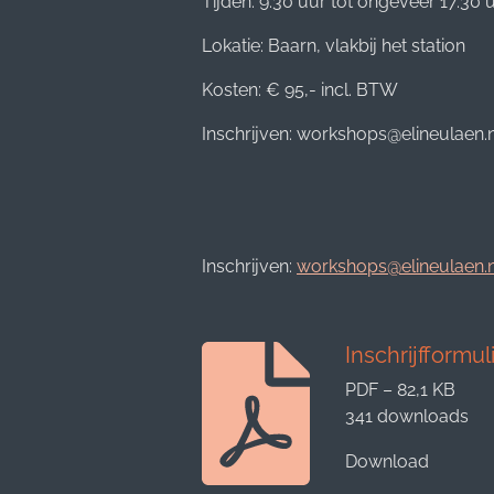
Tijden: 9.30 uur tot ongeveer 17.30 
Lokatie: Baarn, vlakbij het station
Kosten: € 95,- incl. BTW
Inschrijven: workshops@elineulaen.n
Inschrijven:
workshops@elineulaen.n
Inschrijfformu
PDF – 82,1 KB
341 downloads
Download